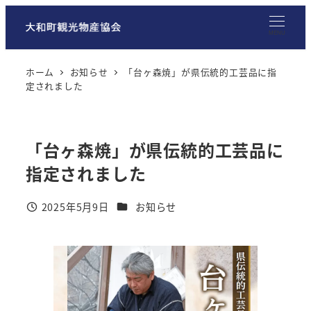
メ
イ
MENU
ン
コ
ホーム
お知らせ
「台ヶ森焼」が県伝統的工芸品に指
ン
定されました
テ
ン
ツ
「台ヶ森焼」が県伝統的工芸品に
へ
指定されました
移
動
カテゴリー
2025年5月9日
お知らせ
投稿日